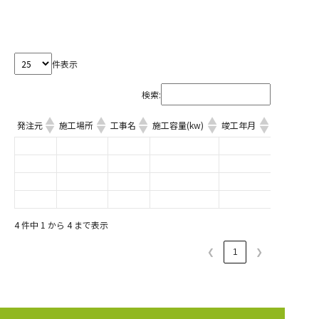
件表示
検索:
発注元
施工場所
工事名
施工容量(kw)
竣工年月
発注元
施工場所
工事名
施工容量(kw)
竣工年月
4 件中 1 から 4 まで表示
❮
1
❯